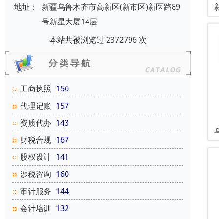
地址：
新疆乌鲁木齐市高新区(新市区)新医路89
号新星大厦14层
本站共被浏览过 2372796 次
工商执照
156
代理记账
157
资质代办
143
财税合规
167
股权设计
141
涉税咨询
160
审计服务
144
会计培训
132