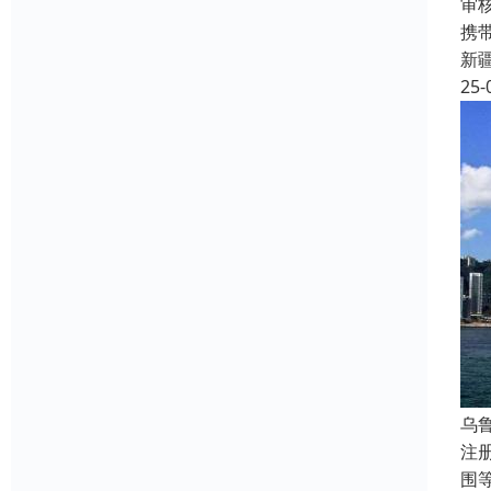
审
携
新
25-
乌
注
围