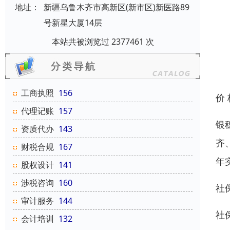
地址：
新疆乌鲁木齐市高新区(新市区)新医路89
号新星大厦14层
本站共被浏览过 2377461 次
工商执照
156
价
代理记账
157
银
资质代办
143
齐
财税合规
167
年
股权设计
141
涉税咨询
160
社
审计服务
144
社
会计培训
132