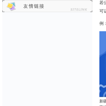
若
可
例
新