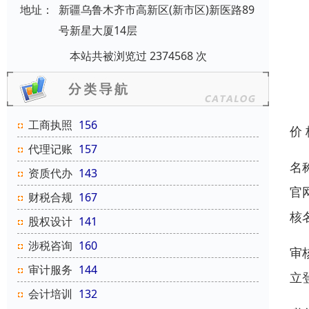
地址：
新疆乌鲁木齐市高新区(新市区)新医路89
号新星大厦14层
本站共被浏览过 2374568 次
工商执照
156
价
代理记账
157
名
资质代办
143
官
财税合规
167
核
股权设计
141
涉税咨询
160
审
审计服务
144
立
会计培训
132